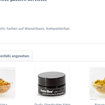
eicht, Farben auf Wasserbasis, Kompostierbar.
enfalls angesehen
alaka
Dudu-Sheabutter klein
Banan