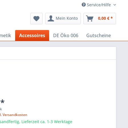
Service/Hilfe
Mein Konto
0,00 € *
metik
Accessoires
DE Öko 006
Gutscheine
 *
ck
l. Versandkosten
sandfertig, Lieferzeit ca. 1-3 Werktage