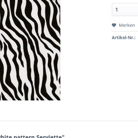
Merken
Artikel-Nr.:
ite pattern Serviette"