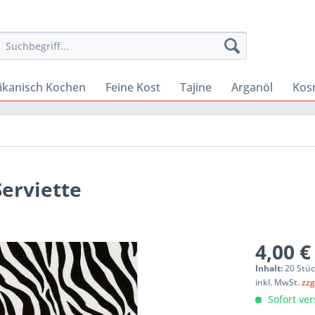
rikanisch Kochen
Feine Kost
Tajine
Arganöl
Kos
Serviette
4,00 €
Inhalt:
20 Stü
inkl. MwSt.
zzg
Sofort ver