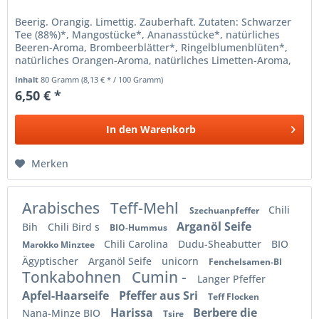
Beerig. Orangig. Limettig. Zauberhaft. Zutaten: Schwarzer
Tee (88%)*, Mangostücke*, Ananasstücke*, natürliches
Beeren-Aroma, Brombeerblätter*, Ringelblumenblüten*,
natürliches Orangen-Aroma, natürliches Limetten-Aroma,
natürliches...
Inhalt
80 Gramm
(8,13 € * / 100 Gramm)
6,50 € *
In den
Warenkorb
Merken
Arabisches
Teff-Mehl
Chili
Szechuanpfeffer
Arganöl Seife
Bih
Chili Bird s
BIO-Hummus
Chili Carolina
Dudu-Sheabutter
BIO
Marokko Minztee
Ägyptischer
Arganöl Seife
unicorn
Fenchelsamen-BI
Tonkabohnen
Cumin -
Langer Pfeffer
Apfel-Haarseife
Pfeffer aus Sri
Teff Flocken
Harissa
Berbere die
Nana-Minze BIO
Tsire