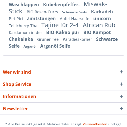
Miswak-
Waschlappen
Kubebenpfeffer-
Stick
Karkadeh
BIO Rosen-Curry
Schwarze Seife
Zimtstangen
unicorn
Piri Piri
Apfel-Haarseife
Tajine für 2-4
African Rub
Tellicherry-Tha
BIO-Kakao pur
BIO Kampot
Kardamom in der
Chakalaka
Schwarze
Grüner Tee
Paradieskörner
Seife
Arganöl Seife
Arganöl
Wer wir sind
Shop Service
Informationen
Newsletter
* Alle Preise inkl. gesetzl. Mehrwertsteuer zzgl.
Versandkosten
und ggf.