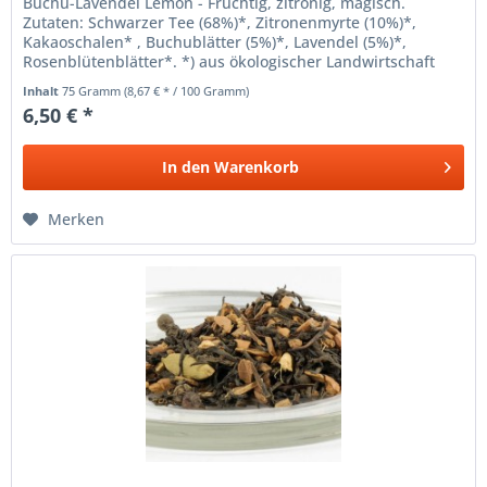
Buchu-Lavendel Lemon - Fruchtig, zitronig, magisch.
Zutaten: Schwarzer Tee (68%)*, Zitronenmyrte (10%)*,
Kakaoschalen* , Buchublätter (5%)*, Lavendel (5%)*,
Rosenblütenblätter*. *) aus ökologischer Landwirtschaft
Zubereitung: 1 TL pro...
Inhalt
75 Gramm
(8,67 € * / 100 Gramm)
6,50 € *
In den
Warenkorb
Merken